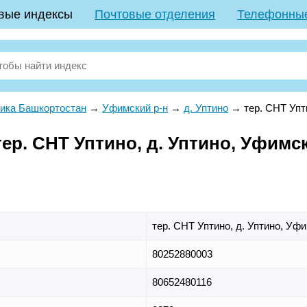
вые индексы
Почтовые отделения
Телефонны
ика Башкортостан
→
Уфимский р-н
→
д. Уптино
→
тер. СНТ Упт
р. СНТ Уптино, д. Уптино, Уфимск
тер. СНТ Уптино,
д. Уптино,
Уфи
80252880003
80652480116