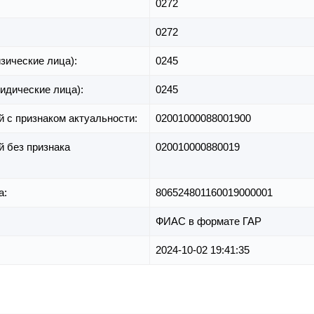
0272
0272
зические лица):
0245
идические лица):
0245
й с признаком актуальности:
02001000088001900
й без признака
020010000880019
а:
806524801160019000001
ФИАС в формате ГАР
2024-10-02 19:41:35