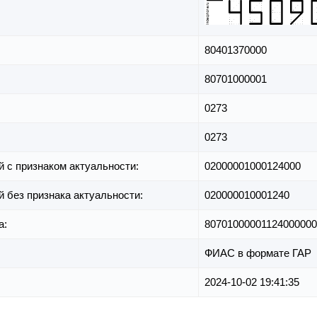
80401370000
80701000001
0273
0273
й с признаком актуальности:
02000001000124000
й без признака актуальности:
020000010001240
а:
8070100000112400000
ФИАС в формате ГАР
2024-10-02 19:41:35