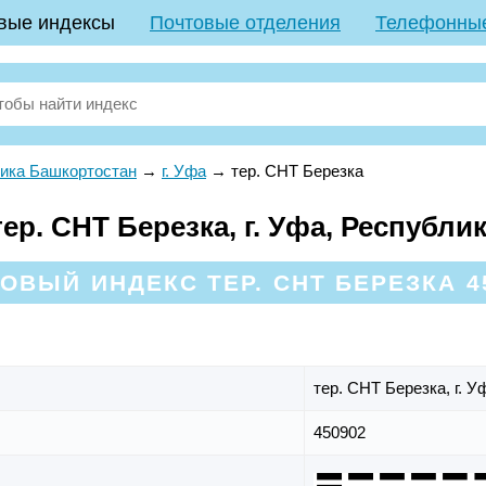
вые индексы
Почтовые отделения
Телефонны
ика Башкортостан
→
г. Уфа
→
тер. СНТ Березка
р. СНТ Березка, г. Уфа, Республи
ОВЫЙ ИНДЕКС ТЕР. СНТ БЕРЕЗКА 4
тер. СНТ Березка,
г. У
450902