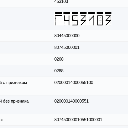
453103
80445000000
80745000001
0268
0268
й с признаком
02000014000055100
й без признака
020000140000551
а:
807450000010551000001