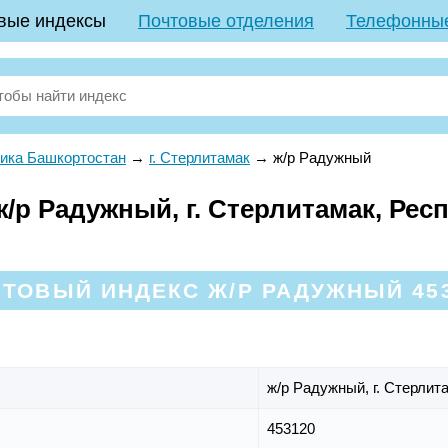
вые индексы
Почтовые отделения
Телефонны
ика Башкортостан
→
г. Стерлитамак
→
ж/р Радужный
/р Радужный, г. Стерлитамак, Рес
ТОВЫЙ ИНДЕКС Ж/Р РАДУЖНЫЙ 45
ж/р Радужный,
г. Стерлит
453120