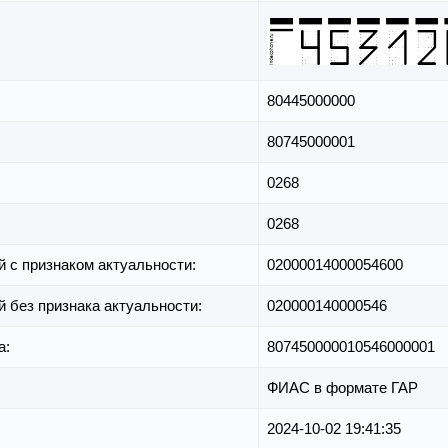
80445000000
80745000001
0268
0268
й с признаком актуальности:
02000014000054600
й без признака актуальности:
020000140000546
а:
807450000010546000001
ФИАС в формате ГАР
2024-10-02 19:41:35