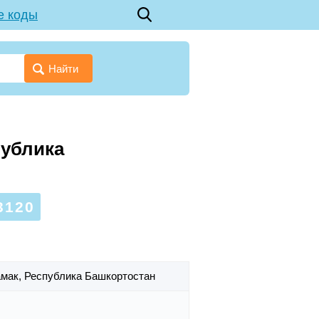
е коды
Найти
публика
3120
амак,
Республика Башкортостан