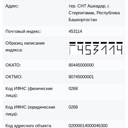
Адрес:
тер. СНТ Ашкадар,
г.
Стерлитамак,
Республика
Башкортостан
Почтовый индекс:
453114
Образец написания
индекса:
ОКАТО:
80445000000
ОКТМО:
80745000001
Код ИФНС (физические
0268
лица):
Код ИФНС (юридические
0268
лица):
Код адресного объекта
02000014000046300