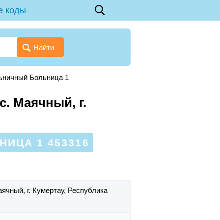
е коды
Найти
ьничный Больница 1
. Маячный, г.
ИЦА 1 453316
аячный,
г. Кумертау,
Республика