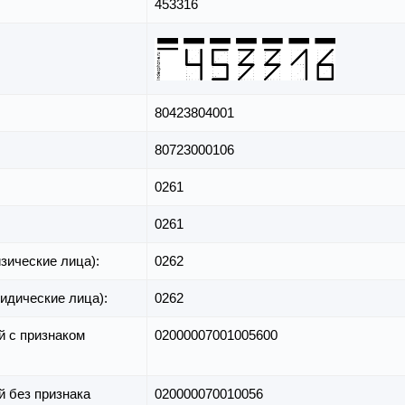
453316
80423804001
80723000106
0261
0261
зические лица):
0262
идические лица):
0262
й с признаком
02000007001005600
й без признака
020000070010056