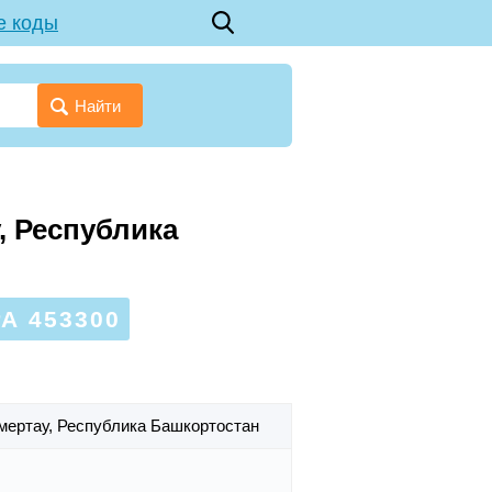
е коды
Найти
, Республика
А 453300
умертау,
Республика Башкортостан