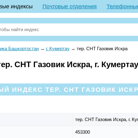
вые индексы
Почтовые отделения
Телефонны
ика Башкортостан
→
г. Кумертау
→
тер. СНТ Газовик Искра
р. СНТ Газовик Искра, г. Кумертау
Й ИНДЕКС ТЕР. СНТ ГАЗОВИК ИСКР
тер. СНТ Газовик Искра,
г. К
453300