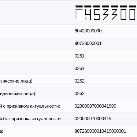
80423000000
80723000001
0261
0261
зические лица):
0262
идические лица):
0262
й с признаком актуальности:
02000007000041900
й без признака актуальности:
020000070000419
а:
807230000010419000001