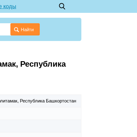
е коды
Найти
амак, Республика
рлитамак,
Республика Башкортостан