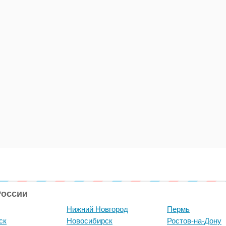
России
Нижний Новгород
Пермь
ск
Новосибирск
Ростов-на-Дону