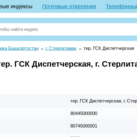
вые индексы
Почтовые отделения
Телефонны
ика Башкортостан
→
г. Стерлитамак
→
тер. ГСК Диспетчерская
р. ГСК Диспетчерская, г. Стерлит
тер. ГСК Диспетчерская,
г. Сте
80445000000
80745000001