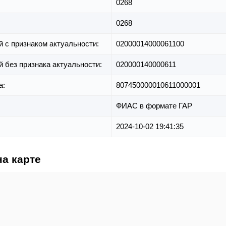
0268
0268
й с признаком актуальности:
02000014000061100
й без признака актуальности:
020000140000611
а:
807450000010611000001
ФИАС в формате ГАР
2024-10-02 19:41:35
на карте