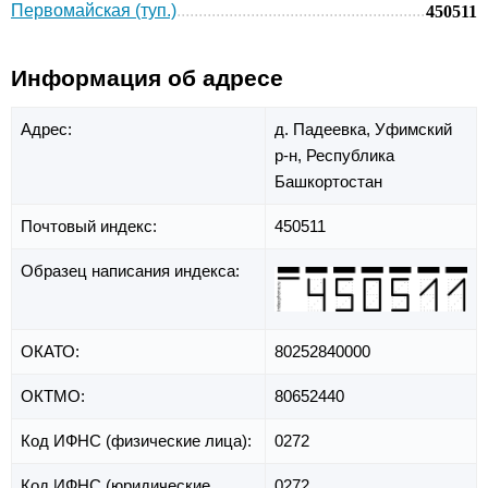
Первомайская (туп.)
450511
Информация об адресе
Адрес:
д. Падеевка,
Уфимский
р-н,
Республика
Башкортостан
Почтовый индекс:
450511
Образец написания индекса:
ОКАТО:
80252840000
ОКТМО:
80652440
Код ИФНС (физические лица):
0272
Код ИФНС (юридические
0272