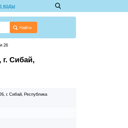
е коды
Найти
я 26
г. Сибай,
26,
г. Сибай,
Республика