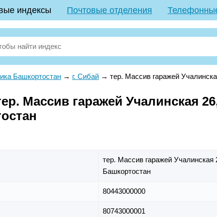
вые индексы
Почтовые отделения
Телефонны
ика Башкортостан
→
г. Сибай
→
тер. Массив гаражей Учалинска
р. Массив гаражей Учалинская 26, 
тостан
тер. Массив гаражей Учалинская 
Башкортостан
80443000000
80743000001