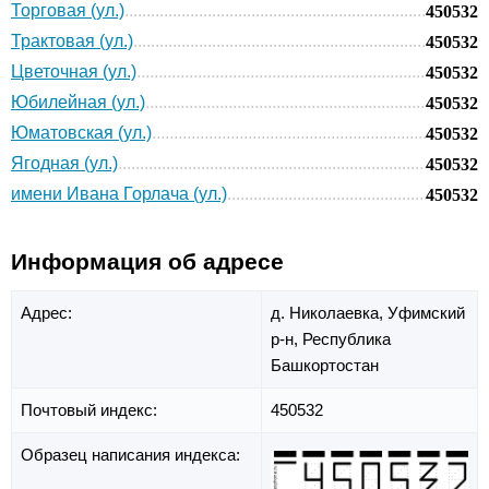
Торговая (ул.)
450532
Трактовая (ул.)
450532
Цветочная (ул.)
450532
Юбилейная (ул.)
450532
Юматовская (ул.)
450532
Ягодная (ул.)
450532
имени Ивана Горлача (ул.)
450532
Информация об адресе
Адрес:
д. Николаевка,
Уфимский
р-н,
Республика
Башкортостан
Почтовый индекс:
450532
Образец написания индекса: