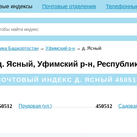
вые индексы
Почтовые отделения
Телефонны
ика Башкортостан
→
Уфимский р-н
→
д. Ясный
. Ясный, Уфимский р-н, Республи
ПОЧТОВЫЙ ИНДЕКС Д. ЯСНЫЙ 45051
50512
450512
Прудовая (ул.)
Садовая