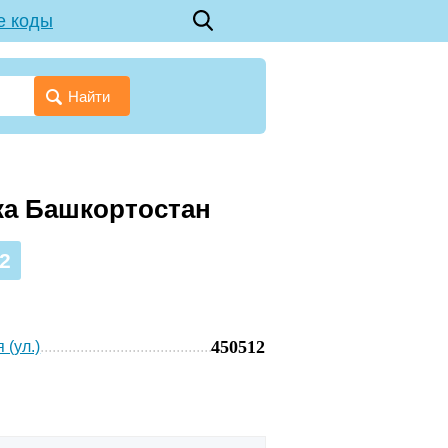
е коды
Найти
ка Башкортостан
2
450512
 (ул.)