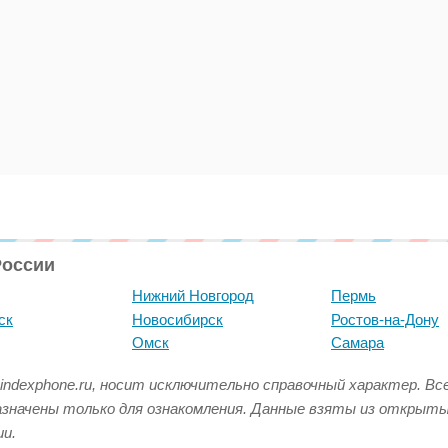
России
Нижний Новгород
Пермь
ск
Новосибирск
Ростов-на-Дону
Омск
Самара
indexphone.ru, носит исключительно справочный характер. В
азначены только для ознакомления. Данные взяты из открыт
и.