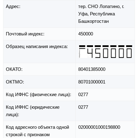
Адрес:
тер. СНО Лопатино,
г.
Уфа,
Республика
Башкортостан
Почтовый индекс:
450000
Образец написания индекса:
ОКАТО:
80401385000
ОКТМО:
80701000001
Код ИФНС (физические лица):
0277
Код ИФНС (юридические
0277
лица):
Код адресного объекта одной
02000001000198800
строкой с признаком