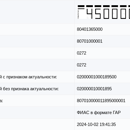
80401365000
80701000001
0272
0272
й с признаком актуальности:
02000001000189500
й без признака актуальности:
020000010001895
а:
807010000011895000001
ФИАС в формате ГАР
2024-10-02 19:41:35