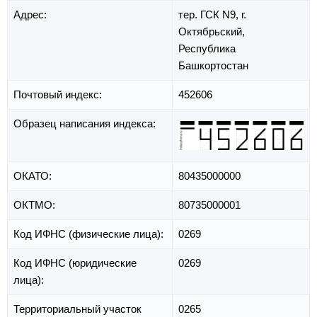
Адрес:
тер. ГСК N9,
г.
Октябрьский,
Республика
Башкортостан
Почтовый индекс:
452606
Образец написания индекса:
ОКАТО:
80435000000
ОКТМО:
80735000001
Код ИФНС (физические лица):
0269
Код ИФНС (юридические
0269
лица):
Территориальный участок
0265