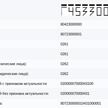
80423000000
80723000001
0261
0261
зические лица):
0262
идические лица):
0262
й с признаком актуальности:
02000007000043100
й без признака актуальности:
020000070000431
а:
807230000010431000001