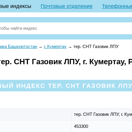
вые индексы
Почтовые отделения
Телефонны
ика Башкортостан
→
г. Кумертау
→
тер. СНТ Газовик ЛПУ
р. СНТ Газовик ЛПУ, г. Кумертау, 
ЫЙ ИНДЕКС ТЕР. СНТ ГАЗОВИК ЛПУ
тер. СНТ Газовик ЛПУ,
г. Ку
453300