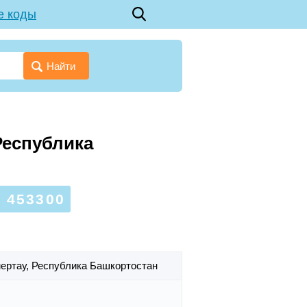
е коды
Найти
Республика
 453300
мертау,
Республика Башкортостан