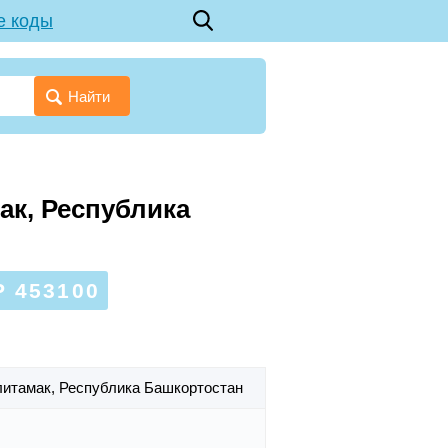
е коды
Найти
ак, Республика
 453100
рлитамак,
Республика Башкортостан