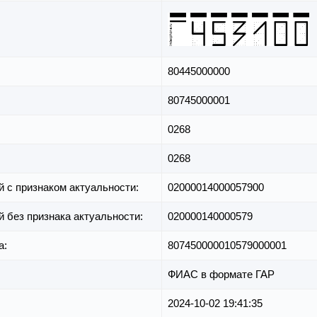
80445000000
80745000001
0268
0268
й с признаком актуальности:
02000014000057900
й без признака актуальности:
020000140000579
а:
807450000010579000001
ФИАС в формате ГАР
2024-10-02 19:41:35