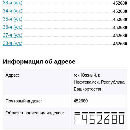
33-я (ул.)
452680
34-я (ул.)
452680
35-я (ул.)
452680
36-я (ул.)
452680
37-я (ул.)
452680
38-я (ул.)
452680
Информация об адресе
Адрес:
гск Южный,
г.
Нефтекамск,
Республика
Башкортостан
Почтовый индекс:
452680
Образец написания индекса: