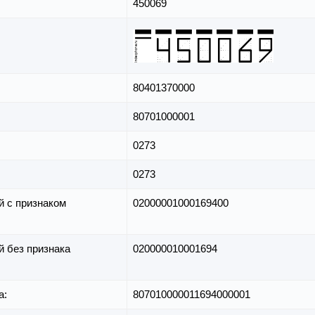
450069
80401370000
80701000001
0273
0273
й с признаком
02000001000169400
й без признака
020000010001694
а:
807010000011694000001