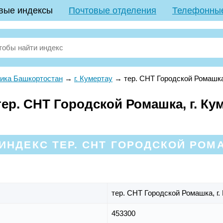
вые индексы
Почтовые отделения
Телефонны
ика Башкортостан
→
г. Кумертау
→
тер. СНТ Городской Ромашк
р. СНТ Городской Ромашка, г. Кум
ИНДЕКС ТЕР. СНТ ГОРОДСКОЙ РОМА
тер. СНТ Городской Ромашка,
г
453300