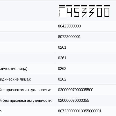
80423000000
80723000001
0261
0261
зические лица):
0262
идические лица):
0262
й с признаком актуальности:
02000007000035500
й без признака актуальности:
020000070000355
а:
807230000010355000001