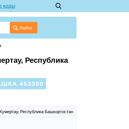
е коды
Найти
а
ертау, Республика
ШКА 453300
. Кумертау,
Республика Башкортостан