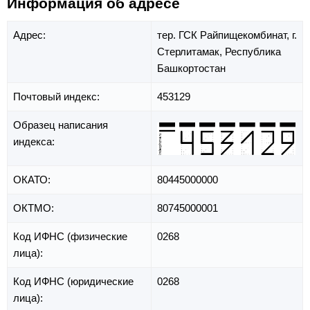
Информация об адресе
Адрес:
тер. ГСК Райпищекомбинат,
г.
Стерлитамак,
Республика
Башкортостан
Почтовый индекс:
453129
Образец написания
индекса:
ОКАТО:
80445000000
ОКТМО:
80745000001
Код ИФНС (физические
0268
лица):
Код ИФНС (юридические
0268
лица):