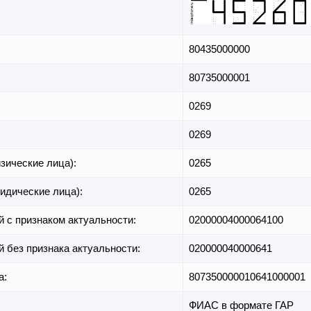
80435000000
80735000001
0269
0269
зические лица):
0265
идические лица):
0265
й с признаком актуальности:
02000004000064100
й без признака актуальности:
020000040000641
а:
807350000010641000001
ФИАС в формате ГАР