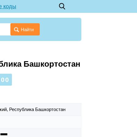
е коды
Найти
ублика Башкортостан
600
ский,
Республика Башкортостан