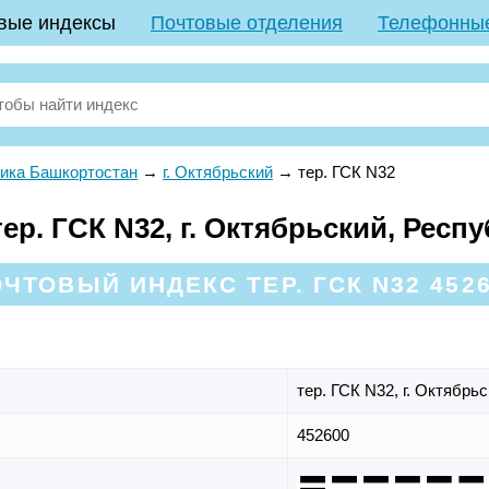
вые индексы
Почтовые отделения
Телефонны
ика Башкортостан
→
г. Октябрьский
→
тер. ГСК N32
р. ГСК N32, г. Октябрьский, Респ
ЧТОВЫЙ ИНДЕКС ТЕР. ГСК N32 452
тер. ГСК N32,
г. Октябрь
452600