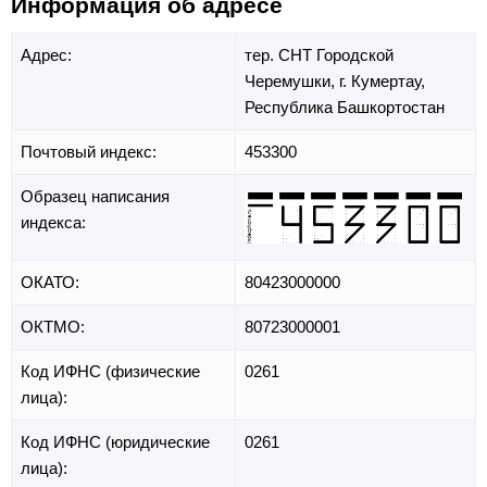
Информация об адресе
Адрес:
тер. СНТ Городской
Черемушки,
г. Кумертау,
Республика Башкортостан
Почтовый индекс:
453300
Образец написания
индекса:
ОКАТО:
80423000000
ОКТМО:
80723000001
Код ИФНС (физические
0261
лица):
Код ИФНС (юридические
0261
лица):