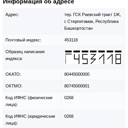
Информация об адресе
Адрес:
тер. ГСК Раевский тракт 1Ж,
г. Стерлитамак,
Республика
Башкортостан
Почтовый индекс:
453118
Образец написания
индекса:
ОКАТО:
80445000000
ОКТМО:
80745000001
Код ИФНС (физические
0268
лица):
Код ИФНС (юридические
0268
лица):