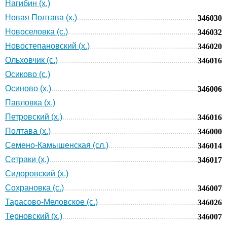
Нагибин (х.)
Новая Полтава (х.)
346030
Новоселовка (с.)
346032
Новостепановский (х.)
346020
Ольховчик (с.)
346016
Осиково (с.)
Осиново (х.)
346006
Павловка (х.)
Петровский (х.)
346016
Полтава (х.)
346000
Семено-Камышенская (сл.)
346014
Сетраки (х.)
346017
Сидоровский (х.)
Сохрановка (с.)
346007
Тарасово-Меловское (с.)
346026
Терновский (х.)
346007