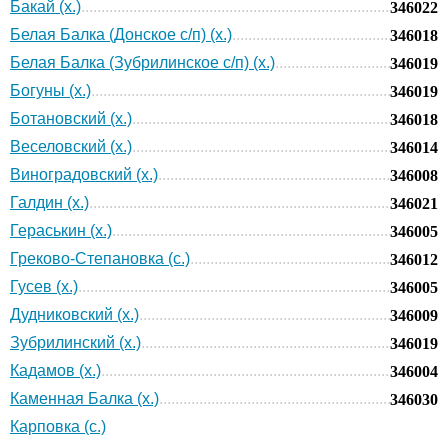
Бакай (х.)
346022
Белая Балка (Донское с/п) (х.)
346018
Белая Балка (Зубрилинское с/п) (х.)
346019
Богуны (х.)
346019
Ботановский (х.)
346018
Веселовский (х.)
346014
Виноградовский (х.)
346008
Галдин (х.)
346021
Гераськин (х.)
346005
Греково-Степановка (с.)
346012
Гусев (х.)
346005
Дудниковский (х.)
346009
Зубрилинский (х.)
346019
Кадамов (х.)
346004
Каменная Балка (х.)
346030
Карповка (с.)