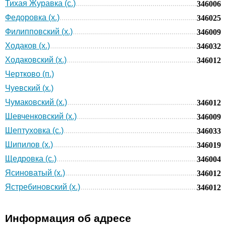
Тихая Журавка (с.)
346006
Федоровка (х.)
346025
Филипповский (х.)
346009
Ходаков (х.)
346032
Ходаковский (х.)
346012
Чертково (п.)
Чуевский (х.)
Чумаковский (х.)
346012
Шевченковский (х.)
346009
Шептуховка (с.)
346033
Шипилов (х.)
346019
Щедровка (с.)
346004
Ясиноватый (х.)
346012
Ястребиновский (х.)
346012
Информация об адресе