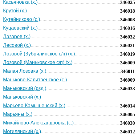
Касьяновка (х.)
346025
Крутой (х.)
346018
Кутейниково (с.)
346008
Куцаевский (х.)
346016
Лазарев (х.)
346032
Лесовой (х.)
346021
Лозовой (Зубрилинское с/п) (х.)
346019
Лозовой (Маньковское с/п) (х.)
346009
Малая Лозовка (х.)
346011
Маньково-Калитвенское (с.)
346009
Маньковский (рзд.)
346033
Маньковский (х.)
Марьево-Камышенский (х.)
346014
Марьяны (х.)
346005
Михайлово-Александровка (с.)
346030
Могилянский (х.)
346012