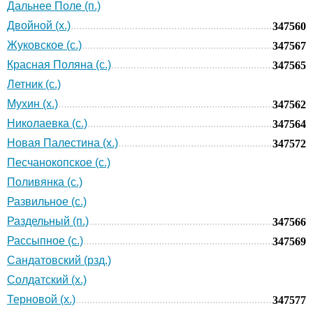
Дальнее Поле (п.)
Двойной (х.)
347560
Жуковское (с.)
347567
Красная Поляна (с.)
347565
Летник (с.)
Мухин (х.)
347562
Николаевка (с.)
347564
Новая Палестина (х.)
347572
Песчанокопское (с.)
Поливянка (с.)
Развильное (с.)
Раздельный (п.)
347566
Рассыпное (с.)
347569
Сандатовский (рзд.)
Солдатский (х.)
Терновой (х.)
347577