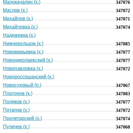
Малокачалин (х.)
347076
Маслов (х.)
347072
Михайлов (х.)
347071
Михайловка (х.)
347074
Надежевка (х.)
Нижнекольцов (х.)
347085
Новомарьевка (х.)
347077
Новониколаевский (х.)
347077
Новопавловка (х.)
347072
Новороссошанский (х.)
Новосуховый (п.)
347067
Платонов (х.)
347083
Поляков (х.)
347077
Потапов (х.)
347072
Пролетарский (х.)
347074
Пуличев (х.)
347068