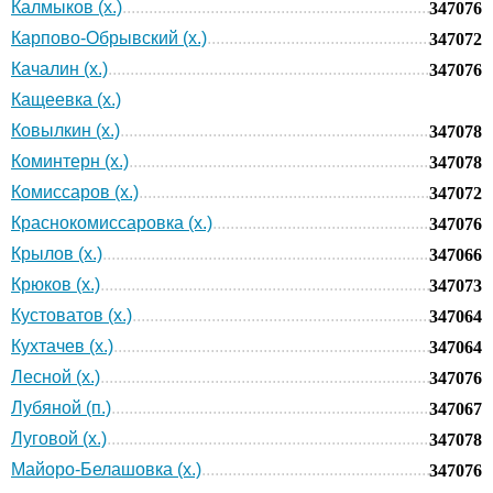
Калмыков (х.)
347076
Карпово-Обрывский (х.)
347072
Качалин (х.)
347076
Кащеевка (х.)
Ковылкин (х.)
347078
Коминтерн (х.)
347078
Комиссаров (х.)
347072
Краснокомиссаровка (х.)
347076
Крылов (х.)
347066
Крюков (х.)
347073
Кустоватов (х.)
347064
Кухтачев (х.)
347064
Лесной (х.)
347076
Лубяной (п.)
347067
Луговой (х.)
347078
Майоро-Белашовка (х.)
347076