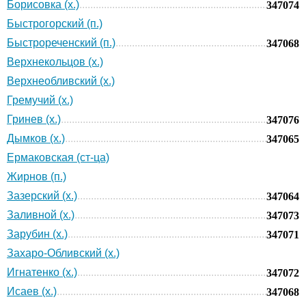
Борисовка (х.)
347074
Быстрогорский (п.)
Быстрореченский (п.)
347068
Верхнекольцов (х.)
Верхнеобливский (х.)
Гремучий (х.)
Гринев (х.)
347076
Дымков (х.)
347065
Ермаковская (ст-ца)
Жирнов (п.)
Зазерский (х.)
347064
Заливной (х.)
347073
Зарубин (х.)
347071
Захаро-Обливский (х.)
Игнатенко (х.)
347072
Исаев (х.)
347068