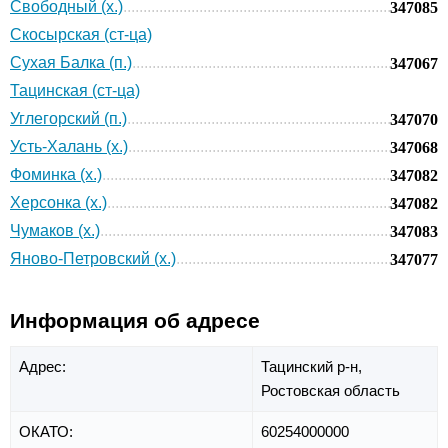
Свободный (х.)
347085
Скосырская (ст-ца)
Сухая Балка (п.)
347067
Тацинская (ст-ца)
Углегорский (п.)
347070
Усть-Халань (х.)
347068
Фоминка (х.)
347082
Херсонка (х.)
347082
Чумаков (х.)
347083
Яново-Петровский (х.)
347077
Информация об адресе
Адрес:
Тацинский р-н,
Ростовская область
ОКАТО:
60254000000