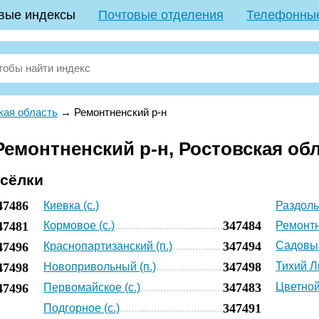
вые индексы
Почтовые отделения
Телефонны
кая область
→
Ремонтненский р-н
емонтненский р-н, Ростовская об
осёлки
47486
Киевка (с.)
Раздоль
347484
47481
Кормовое (с.)
Ремонтн
347494
Садовый
47496
Краснопартизанский (п.)
347498
Тихий Л
47498
Новопривольный (п.)
347483
Цветной 
47496
Первомайское (с.)
347491
Подгорное (с.)