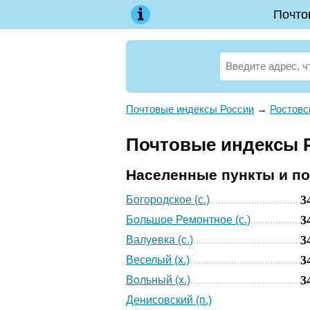
Почто
Почтовые индексы России
→
Ростовс
Почтовые индексы Р
Населенные пункты и п
3
Богородское (с.)
3
Большое Ремонтное (с.)
3
Валуевка (с.)
3
Веселый (х.)
3
Вольный (х.)
Денисовский (п.)