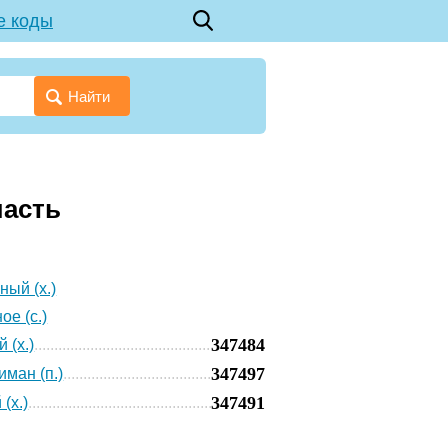
е коды
Найти
ласть
ный (х.)
ое (с.)
347484
 (х.)
347497
иман (п.)
347491
(х.)