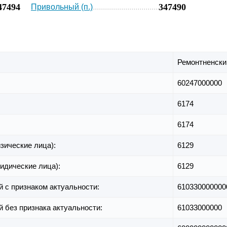
47494
347490
Привольный (п.)
Ремонтненски
60247000000
6174
6174
зические лица):
6129
идические лица):
6129
й с признаком актуальности:
610330000000
й без признака актуальности:
61033000000