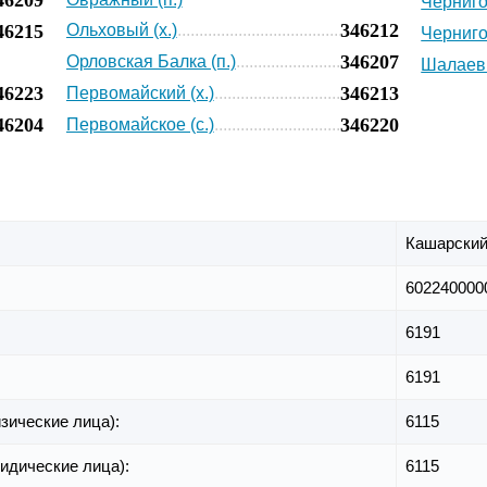
Чернигов
346212
46215
Ольховый (х.)
Черниго
346207
Орловская Балка (п.)
Шалаевк
46223
346213
Первомайский (х.)
46204
346220
Первомайское (с.)
Кашарский
602240000
6191
6191
зические лица):
6115
идические лица):
6115