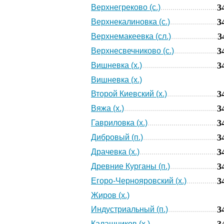
3
Верхнегреково (с.)
3
Верхнекалиновка (с.)
3
Верхнемакеевка (сл.)
3
Верхнесвечниково (с.)
3
Вишневка (х.)
Вишневка (х.)
3
Второй Киевский (х.)
3
Вяжа (х.)
3
Гавриловка (х.)
3
Дибровый (п.)
3
Драчевка (х.)
3
Древние Курганы (п.)
3
Егоро-Чернояровский (х.)
Жиров (х.)
3
Индустриальный (п.)
3
Калашников (х.)