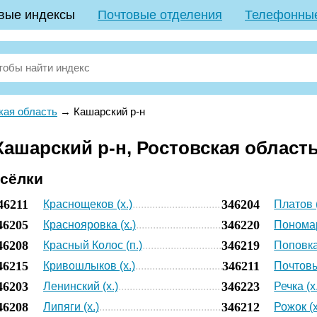
вые индексы
Почтовые отделения
Телефонны
кая область
→
Кашарский р-н
ашарский р-н, Ростовская област
осёлки
46211
346204
Краснощеков (х.)
Платов (
46205
346220
Краснояровка (х.)
Пономар
46208
346219
Красный Колос (п.)
Поповка
46215
346211
Кривошлыков (х.)
Почтовы
46203
346223
Ленинский (х.)
Речка (х
46208
346212
Липяги (х.)
Рожок (х