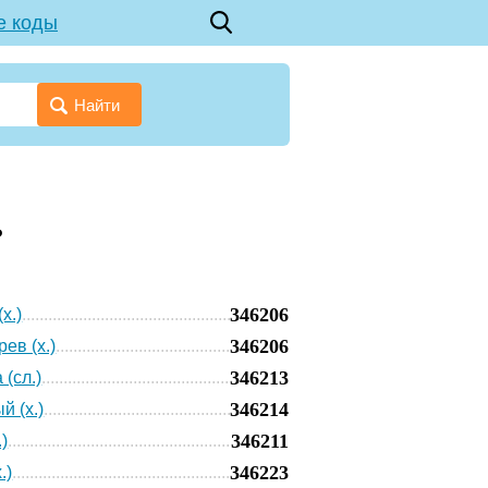
е коды
Найти
ь
346206
х.)
346206
ев (х.)
346213
 (сл.)
346214
й (х.)
346211
.)
346223
.)