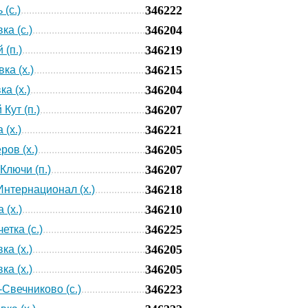
346222
(с.)
346204
ка (с.)
346219
 (п.)
346215
ка (х.)
346204
а (х.)
346207
Кут (п.)
346221
 (х.)
346205
ров (х.)
346207
Ключи (п.)
346218
Интернационал (х.)
346210
 (х.)
346225
етка (с.)
346205
ка (х.)
346205
ка (х.)
346223
Свечниково (с.)