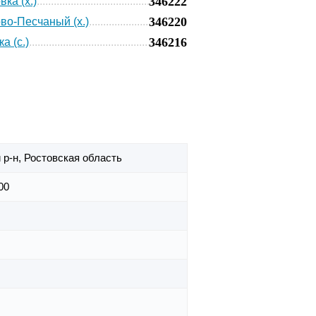
346222
ка (х.)
346220
во-Песчаный (х.)
346216
а (с.)
 р-н,
Ростовская область
00