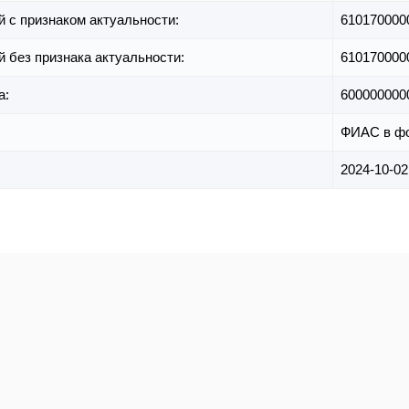
й с признаком актуальности:
610170000
й без признака актуальности:
610170000
а:
600000000
ФИАС в ф
2024-10-02