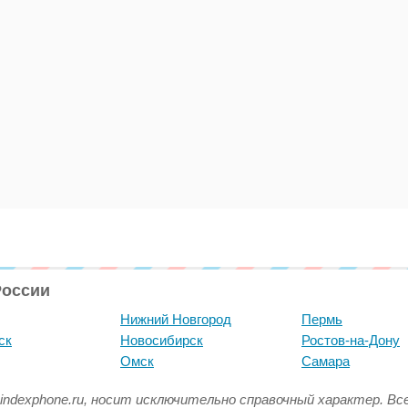
России
Нижний Новгород
Пермь
ск
Новосибирск
Ростов-на-Дону
Омск
Самара
indexphone.ru, носит исключительно справочный характер. В