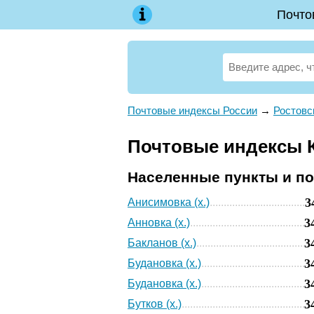
Почто
Почтовые индексы России
→
Ростовс
Почтовые индексы К
Населенные пункты и п
3
Анисимовка (х.)
3
Анновка (х.)
3
Бакланов (х.)
3
Будановка (х.)
3
Будановка (х.)
3
Бутков (х.)