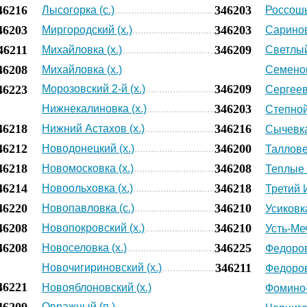
46216
346203
Лысогорка (с.)
Россошь 
46203
346203
Миргородский (х.)
Саринов
46211
346209
Михайловка (х.)
Светлый
46208
Михайловка (х.)
Семенов
346209
46223
Морозовский 2-й (х.)
Сергеевк
346203
Нижнекалиновка (х.)
Степной 
46218
346216
Нижний Астахов (х.)
Сычевка
46212
346200
Новодонецкий (х.)
Таллове
46218
346208
Новомосковка (х.)
Теплые 
46214
346218
Новоольховка (х.)
Третий 
46220
346210
Новопавловка (с.)
Усиковка
46208
346210
Новопокровский (х.)
Усть-Меч
46208
346225
Новоселовка (х.)
Федоров
346211
Новочигириновский (х.)
Федоров
46221
Новояблоновский (х.)
Фомино-
46209
Овражный (п.)