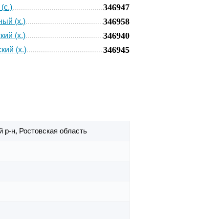
346947
(с.)
346958
ый (х.)
346940
ий (х.)
346945
кий (х.)
 р-н,
Ростовская область