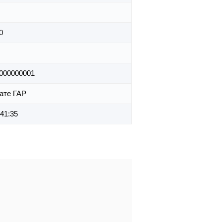
0
000000001
ате ГАР
:41:35