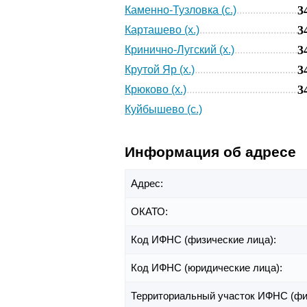
3
Каменно-Тузловка (с.)
3
Карташево (х.)
3
Кринично-Лугский (х.)
3
Крутой Яр (х.)
3
Крюково (х.)
Куйбышево (с.)
Информация об адресе
Адрес:
ОКАТО:
Код ИФНС (физические лица):
Код ИФНС (юридические лица):
Территориальный участок ИФНС (фи