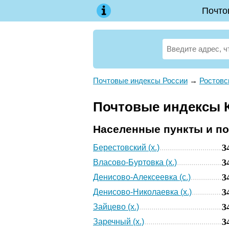
Почто
Почтовые индексы России
→
Ростовс
Почтовые индексы К
Населенные пункты и п
3
Берестовский (х.)
3
Власово-Буртовка (х.)
3
Денисово-Алексеевка (с.)
3
Денисово-Николаевка (х.)
3
Зайцево (х.)
3
Заречный (х.)