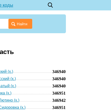
е коды
Найти
асть
346940
кий (х.)
346940
ский (х.)
346940
атый (х.)
346951
ка (х.)
346942
Лютино (х.)
346951
Сидоровка (х.)