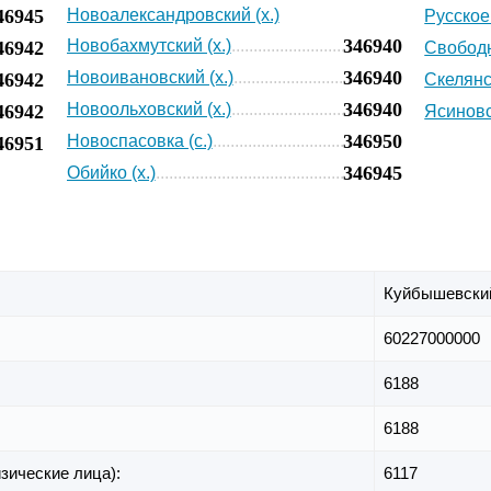
46945
Новоалександровский (х.)
Русское 
346940
Новобахмутский (х.)
46942
Свободн
346940
Новоивановский (х.)
46942
Скелянск
346940
Новоольховский (х.)
46942
Ясиновс
346950
Новоспасовка (с.)
46951
346945
Обийко (х.)
Куйбышевский
60227000000
6188
6188
зические лица):
6117