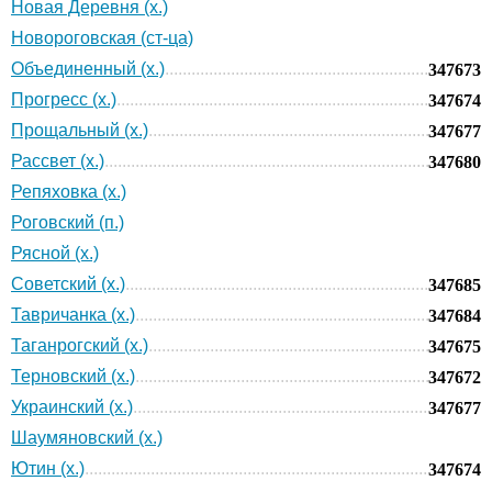
Новая Деревня (х.)
Новороговская (ст-ца)
Объединенный (х.)
347673
Прогресс (х.)
347674
Прощальный (х.)
347677
Рассвет (х.)
347680
Репяховка (х.)
Роговский (п.)
Рясной (х.)
Советский (х.)
347685
Тавричанка (х.)
347684
Таганрогский (х.)
347675
Терновский (х.)
347672
Украинский (х.)
347677
Шаумяновский (х.)
Ютин (х.)
347674