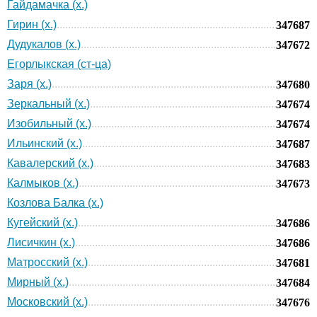
Гайдамачка (х.)
Гирин (х.)
347687
Дудукалов (х.)
347672
Егорлыкская (ст-ца)
Заря (х.)
347680
Зеркальный (х.)
347674
Изобильный (х.)
347674
Ильинский (х.)
347687
Кавалерский (х.)
347683
Калмыков (х.)
347673
Козлова Балка (х.)
Кугейский (х.)
347686
Лисичкин (х.)
347686
Матросский (х.)
347681
Мирный (х.)
347684
Московский (х.)
347676