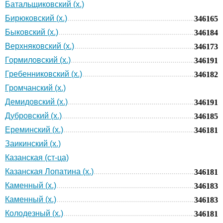
Батальщиковский (х.)
Бирюковский (х.)
346165
Быковский (х.)
346184
Верхняковский (х.)
346173
Гормиловский (х.)
346191
Гребенниковский (х.)
346182
Громчанский (х.)
Демидовский (х.)
346191
Дубровский (х.)
346185
Ереминский (х.)
346181
Заикинский (х.)
Казанская (ст-ца)
Казанская Лопатина (х.)
346181
Каменный (х.)
346183
Каменный (х.)
346183
Колодезный (х.)
346181