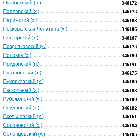
Октябрьский (п.)
346172
Павловский (х.)
346173
Парижский (х.)
346183
Песковатская Лопатина (х.)
346186
Подгорский (х.)
346167
Поздняковский (х.)
346173
Поповка (х.)
346180
Придонский (п.)
346191
Пузановский (х.)
346175
Пухляковский (х.)
346180
Раскольный (х.)
346183
Рубеженский (х.)
346180
Свидовский (х.)
346182
Скельновский (х.)
346161
Солоновский (х.)
346184
Солонцовский (х.)
346185