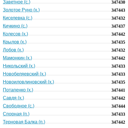
Заветное (с.)
347430
Золотое Руно (х.)
347443
Киселевка (с.)
347432
Кичкино (с.)
347437
Колесов (х.)
347442
Крылов (х.)
347435
Лобов (х.)
347432
Мамонкин (х.)
347442
Никольский (х.)
347433
Новобеляевский (х.)
347433
Новоиловлиновский (х.)
347435
Потапенко (х.)
347441
Савдя (х.)
347442
Свободное (с.)
347444
Спорная (п.)
347433
Терновая Балка (п.)
347442