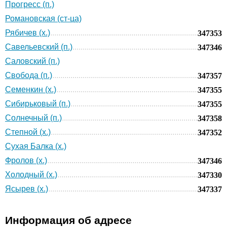
Прогресс (п.)
Романовская (ст-ца)
Рябичев (х.)
347353
Савельевский (п.)
347346
Саловский (п.)
Свобода (п.)
347357
Семенкин (х.)
347355
Сибирьковый (п.)
347355
Солнечный (п.)
347358
Степной (х.)
347352
Сухая Балка (х.)
Фролов (х.)
347346
Холодный (х.)
347330
Ясырев (х.)
347337
Информация об адресе