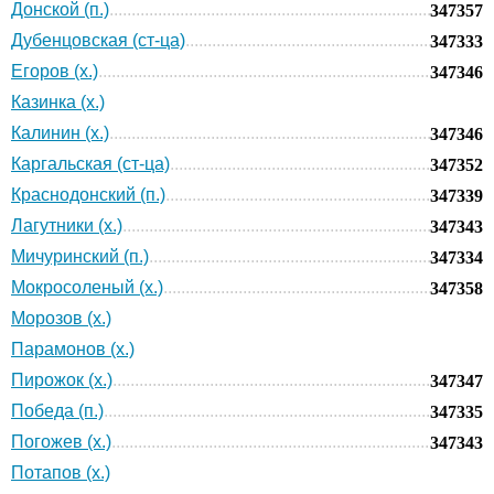
Донской (п.)
347357
Дубенцовская (ст-ца)
347333
Егоров (х.)
347346
Казинка (х.)
Калинин (х.)
347346
Каргальская (ст-ца)
347352
Краснодонский (п.)
347339
Лагутники (х.)
347343
Мичуринский (п.)
347334
Мокросоленый (х.)
347358
Морозов (х.)
Парамонов (х.)
Пирожок (х.)
347347
Победа (п.)
347335
Погожев (х.)
347343
Потапов (х.)