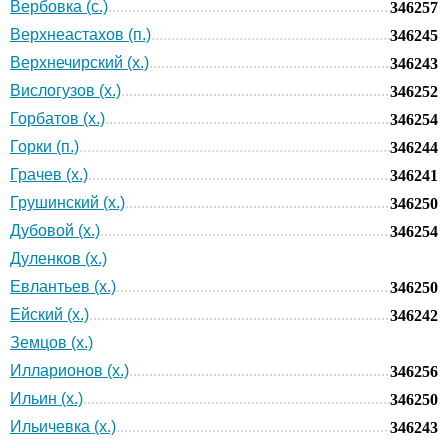
Вербовка (с.)
346257
Верхнеастахов (п.)
346245
Верхнечирский (х.)
346243
Вислогузов (х.)
346252
Горбатов (х.)
346254
Горки (п.)
346244
Грачев (х.)
346241
Грушинский (х.)
346250
Дубовой (х.)
346254
Дуленков (х.)
Евлантьев (х.)
346250
Ейский (х.)
346242
Земцов (х.)
Илларионов (х.)
346256
Ильин (х.)
346250
Ильичевка (х.)
346243