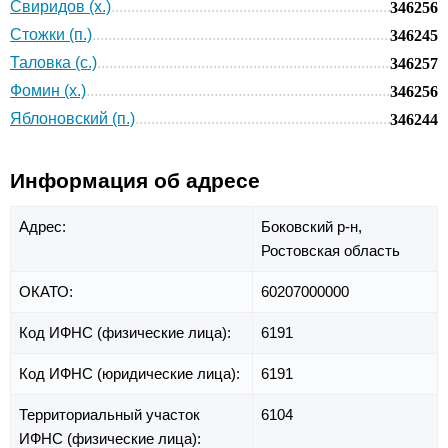
Свиридов (х.)
346256
Стожки (п.)
346245
Таловка (с.)
346257
Фомин (х.)
346256
Яблоновский (п.)
346244
Информация об адресе
Адрес:
Боковский р-н,
Ростовская область
ОКАТО:
60207000000
Код ИФНС (физические лица):
6191
Код ИФНС (юридические лица):
6191
Территориальный участок
6104
ИФНС (физические лица):