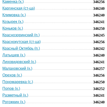
Каменка (х.)
346256
Каргинская (ст-ца)
346240
Климовка (х.)
346240
Козырек (х.)
346241
Коньков (х.)
346250
Краснозоринский (п.)
346245
Краснокутская (ст-ца)
346256
Красный Октябрь (п.)
346242
Латышев (х.)
346240
Лиховидовский (х.)
346241
Малаховский (х.)
346257
Орехов (х.)
346256
Пономаревка (с.)
346250
Попов (х.)
346252
Разметный (х.)
346241
Рогожкин (х.)
346240