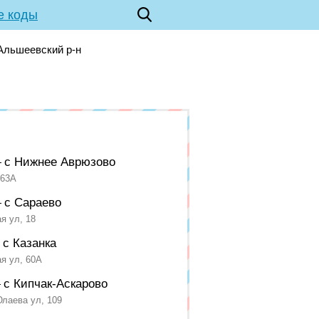
е коды
Альшеевский р-н
с Нижнее Аврюзово
—
 63А
с Сараево
—
я ул, 18
с Казанка
—
я ул, 60А
с Кипчак-Аскарово
—
лаева ул, 109