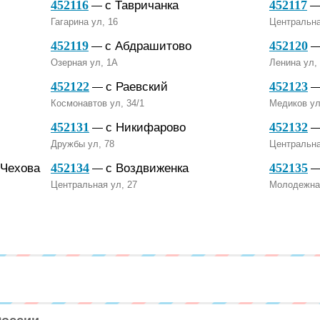
452116
452117
с Тавричанка
—
Гагарина ул, 16
Центральна
452119
452120
с Абдрашитово
—
Озерная ул, 1А
Ленина ул,
452122
452123
с Раевский
—
Космонавтов ул, 34/1
Медиков ул
452131
452132
с Никифарово
—
Дружбы ул, 78
Центральна
452134
452135
 Чехова
с Воздвиженка
—
Центральная ул, 27
Молодежная