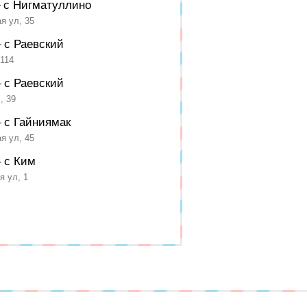
с Нигматуллино
—
я ул, 35
с Раевский
—
 114
с Раевский
—
, 39
с Гайниямак
—
я ул, 45
с Ким
—
 ул, 1