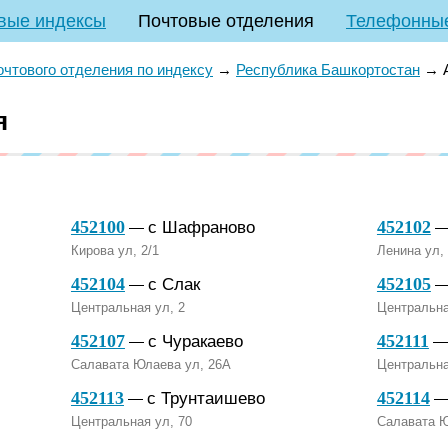
вые индексы
Почтовые отделения
Телефонны
очтового отделения по индексу
→
Республика Башкортостан
→
я
452100
452102
с Шафраново
—
Кирова ул, 2/1
Ленина ул,
452104
452105
с Слак
—
Центральная ул, 2
Центральна
452107
452111
с Чуракаево
—
Салавата Юлаева ул, 26А
Центральна
452113
452114
с Трунтаишево
—
Центральная ул, 70
Салавата Ю