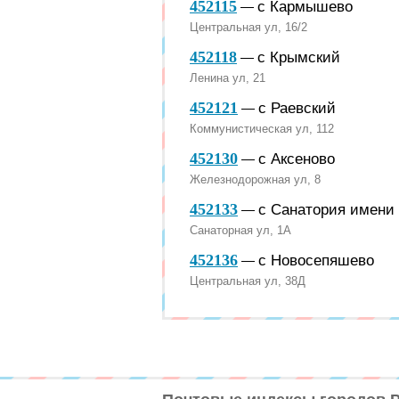
452115
с Кармышево
—
Центральная ул, 16/2
452118
с Крымский
—
Ленина ул, 21
452121
с Раевский
—
Коммунистическая ул, 112
452130
с Аксеново
—
Железнодорожная ул, 8
452133
с Санатория имени
—
Санаторная ул, 1А
452136
с Новосепяшево
—
Центральная ул, 38Д