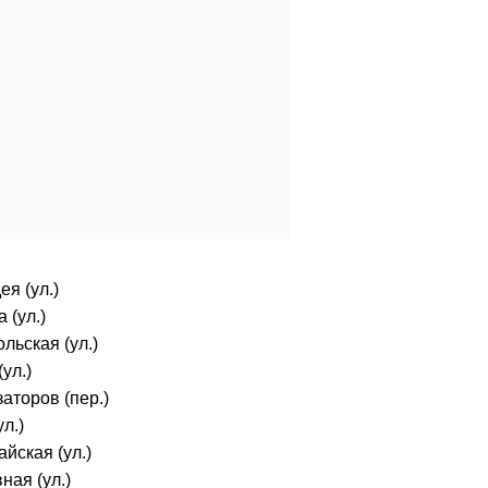
ея (ул.)
 (ул.)
льская (ул.)
ул.)
аторов (пер.)
л.)
йская (ул.)
ная (ул.)