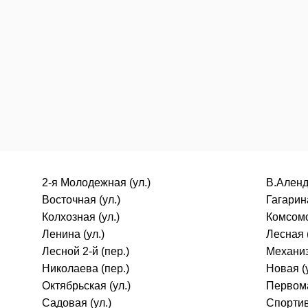
2-я Молодежная (ул.)
В.Аленд
Восточная (ул.)
Гагарина
Колхозная (ул.)
Комсомо
Ленина (ул.)
Лесная (
Лесной 2-й (пер.)
Механиз
Николаева (пер.)
Новая (у
Октябрьская (ул.)
Первома
Садовая (ул.)
Спортив