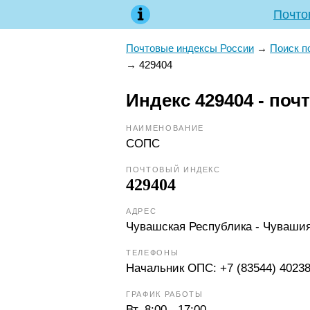
Почто
Почтовые индексы России
→
Поиск п
→
429404
Индекс 429404 - поч
НАИМЕНОВАНИЕ
СОПС
ПОЧТОВЫЙ ИНДЕКС
429404
АДРЕС
Чувашская Республика - Чувашия,
ТЕЛЕФОНЫ
Начальник ОПС:
+7 (83544) 4023
ГРАФИК РАБОТЫ
Вт
8:00 - 17:00