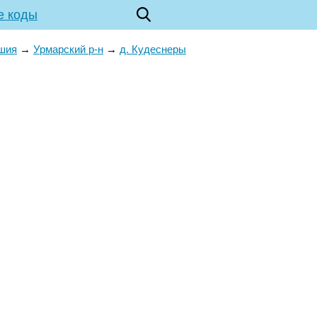
е коды
ашия
→
Урмарский р-н
→
д. Кудеснеры