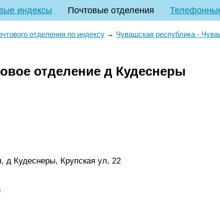
вые индексы
Почтовые отделения
Телефонны
очтового отделения по индексу
→
Чувашская республика - Чув
товое отделение д Кудеснеры
 д Кудеснеры, Крупская ул, 22
8